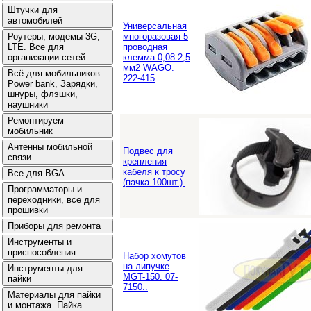
Универсальная
многоразовая 5
проводная
клемма 0,08 2,5
мм2 WAGO.
222-415
Подвес для
крепления
кабеля к тросу
(пачка 100шт.).
Набор хомутов
на липучке
MGT-150. 07-
7150..