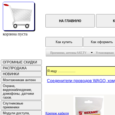
корзина пуста
Приемники, антенны SAT,TV
Установщикам
Соеденители проводов WAGO, хому
Крепеж кабеля