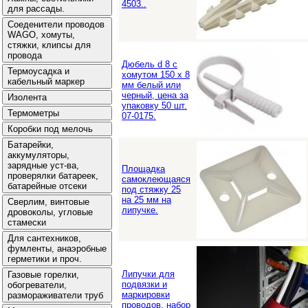
4503..
Дюбель d 8 с
хомутом 150 х 8
мм белый или
черный, цена за
упаковку 50 шт.
07-0175.
Площадка
самоклеющаяся
под стяжку 25
на 25 мм на
липучке.
Липучки для
подвязки и
маркировки
проводов. набор