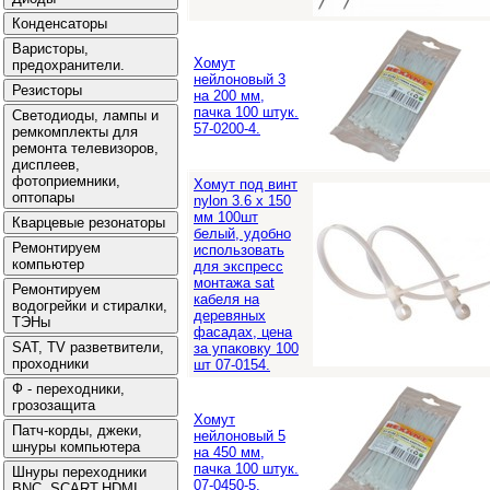
Хомут
нейлоновый 3
на 200 мм,
пачка 100 штук.
57-0200-4.
Хомут под винт
nylon 3.6 х 150
мм 100шт
белый, удобно
использовать
для экспресс
монтажа sat
кабеля на
деревяных
фасадах, цена
за упаковку 100
шт 07-0154.
Хомут
нейлоновый 5
на 450 мм,
пачка 100 штук.
07-0450-5.