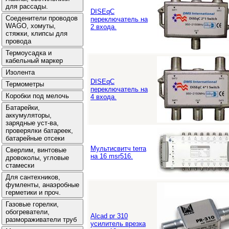
DISEqC
переключатель на
2 входа.
DISEqC
переключатель на
4 входа.
Мультисвитч terra
на 16 msr516.
Alcad pr 310
усилитель врезка