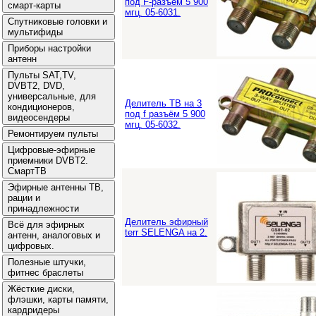
под F-разъём 5 900
мгц. 05-6031.
Делитель ТВ на 3
под f разъём 5 900
мгц. 05-6032.
Делитель эфирный
terr SELENGA на 2.