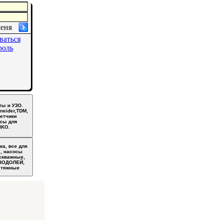
меня
ваться
роль