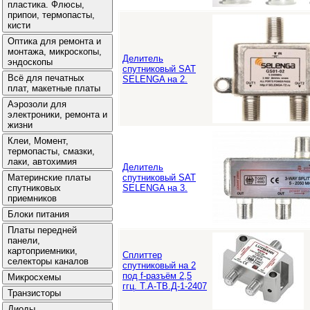
Делитель
спутниковый SAT
SELENGA на 2.
Делитель
спутниковый SAT
SELENGA на 3.
Сплиттер
спутниковый на 2
под f-разъём 2,5
ггц. Т.А-ТВ.Д-1-2407