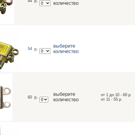
.
44
р
количество
выберите
.
54
р
количество
выберите
от 1 до 10 - 60 р.
.
60
р
количество
от 11 - 55 р.