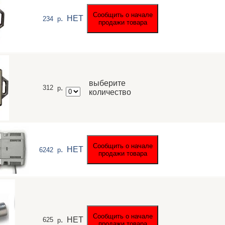
.
НЕТ
234
р
выберите
.
312
р
количество
.
НЕТ
6242
р
.
НЕТ
625
р