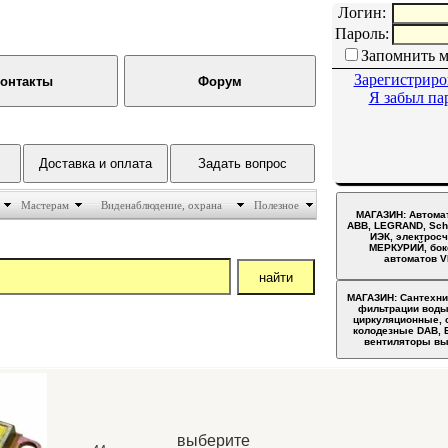
Логин:
Пароль:
Запомнить 
Зарегистриро
Я забыл па
Мастерам
Виденаблюдение, охрана
Полезное
выберите