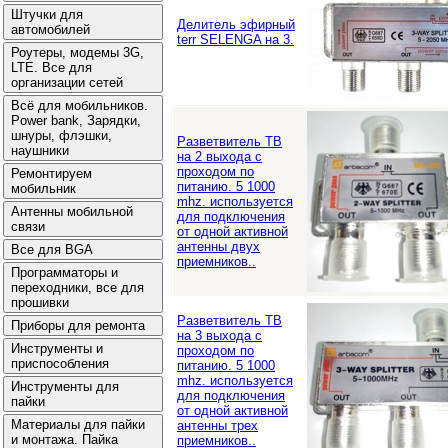
Делитель эфирный
terr SELENGA на 3.
Разветвитель ТВ
на 2 выхода с
проходом по
питанию. 5 1000
mhz. используется
для подключения
от одной активной
антенны двух
приемников..
Разветвитель ТВ
на 3 выхода с
проходом по
питанию. 5 1000
mhz. используется
для подключения
от одной активной
антенны трех
приемников..