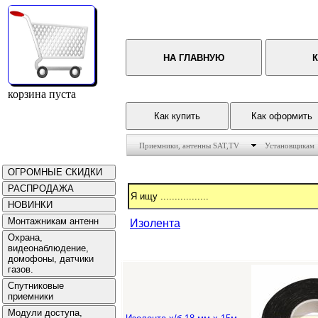
корзина пуста
Приемники, антенны SAT,TV
Установщикам
Изолента