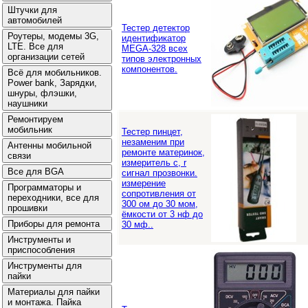
Тестер детектор
идентификатор
MEGA-328 всех
типов электронных
компонентов.
Тестер пинцет,
незаменим при
ремонте материнок,
измеритель c, r
сигнал прозвонки.
измерение
сопротивления от
300 ом до 30 мом,
ёмкости от 3 нф до
30 мф..