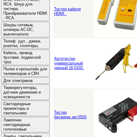
Тестер кабеля
HDMI..
Автотестер
универсальный
черный 16-0102.
Тестер
батареек.арт3555