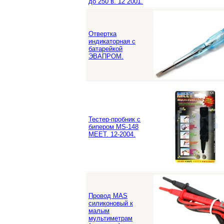
до 250 в. 12 2001.
Отвертка
индикаторная c
батарейкой
ЭВАПРОМ.
Тестер-пробник с
бипером MS-148
MEET. 12-2004.
Провод MAS
силиконовый к
малым
мультиметрам