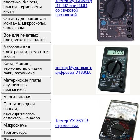
Тестер мультиметр
DT-832 или 830D,
со звуковой
прозвонкой.
тестер Мультиметр
цифровой DT830B.
Тестер YX 360TR
стрелочный.