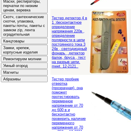
Тестер детектор 4 в
1 :бесконтактное
определение
напряжения 220в ,
определение
полярности в цепи
постоянного тока 3
24в , светодиодный
фонарь , детектор
балок, бруса , тест
на разрыв цепи.
meet. 12-2121..
Тестер пробник
отвертка
(прозрачная). она
поможет
протестировать
переменное
напряжение от 70
до 600 в и
бесконтактно
проверить наличие
переменного
напряжения от 70