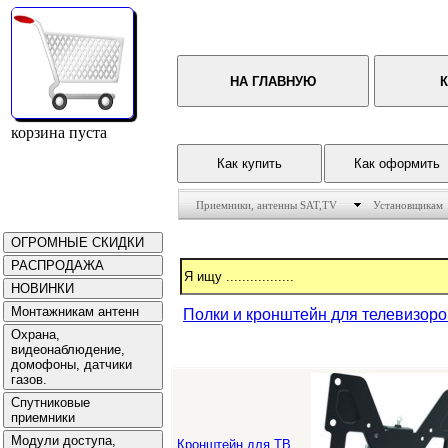
корзина пуста
Приемники, антенны SAT,TV
Установщикам
Полки и кронштейн для телевизор
Кронштейн для ТВ