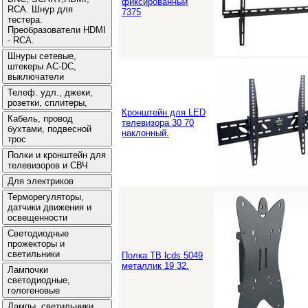
фиксированный
7375
Кронштейн для LED
телевизора 30 70
наклонный.
Полка ТВ lcds 5049
металлик 19 32.