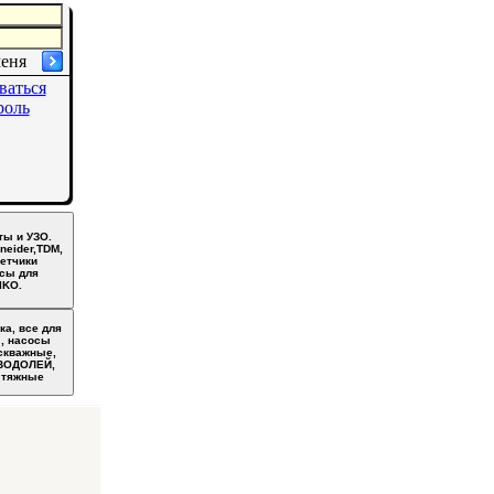
меня
ваться
роль