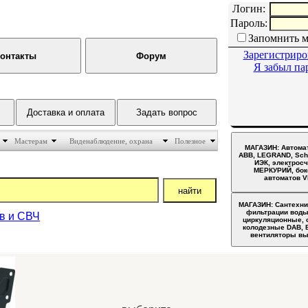
Логин:
Пароль:
Запомнить 
Зарегистриро
Я забыл па
Мастерам
Виденаблюдение, охрана
Полезное
ов и СВЧ