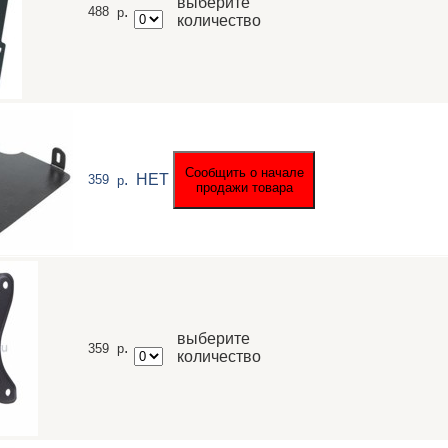
выберите
.
488
р
количество
.
НЕТ
359
р
выберите
.
359
р
количество